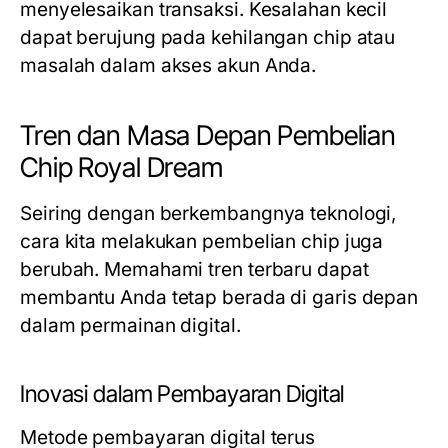
menyelesaikan transaksi. Kesalahan kecil
dapat berujung pada kehilangan chip atau
masalah dalam akses akun Anda.
Tren dan Masa Depan Pembelian
Chip Royal Dream
Seiring dengan berkembangnya teknologi,
cara kita melakukan pembelian chip juga
berubah. Memahami tren terbaru dapat
membantu Anda tetap berada di garis depan
dalam permainan digital.
Inovasi dalam Pembayaran Digital
Metode pembayaran digital terus