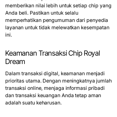
memberikan nilai lebih untuk setiap chip yang
Anda beli. Pastikan untuk selalu
memperhatikan pengumuman dari penyedia
layanan untuk tidak melewatkan kesempatan
ini.
Keamanan Transaksi Chip Royal
Dream
Dalam transaksi digital, keamanan menjadi
prioritas utama. Dengan meningkatnya jumlah
transaksi online, menjaga informasi pribadi
dan transaksi keuangan Anda tetap aman
adalah suatu keharusan.