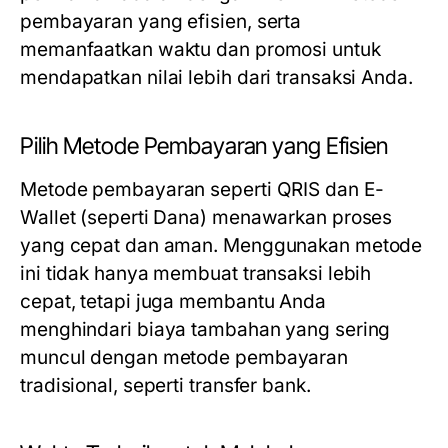
pembayaran yang efisien, serta
memanfaatkan waktu dan promosi untuk
mendapatkan nilai lebih dari transaksi Anda.
Pilih Metode Pembayaran yang Efisien
Metode pembayaran seperti QRIS dan E-
Wallet (seperti Dana) menawarkan proses
yang cepat dan aman. Menggunakan metode
ini tidak hanya membuat transaksi lebih
cepat, tetapi juga membantu Anda
menghindari biaya tambahan yang sering
muncul dengan metode pembayaran
tradisional, seperti transfer bank.