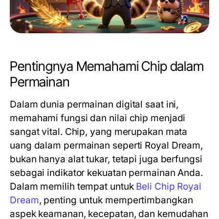
Pentingnya Memahami Chip dalam
Permainan
Dalam dunia permainan digital saat ini,
memahami fungsi dan nilai chip menjadi
sangat vital. Chip, yang merupakan mata
uang dalam permainan seperti Royal Dream,
bukan hanya alat tukar, tetapi juga berfungsi
sebagai indikator kekuatan permainan Anda.
Dalam memilih tempat untuk
Beli Chip Royal
Dream
, penting untuk mempertimbangkan
aspek keamanan, kecepatan, dan kemudahan