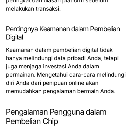
peringkat dan ulasan platform sebelum
melakukan transaksi.
Pentingnya Keamanan dalam Pembelian
Digital
Keamanan dalam pembelian digital tidak
hanya melindungi data pribadi Anda, tetapi
juga menjaga investasi Anda dalam
permainan. Mengetahui cara-cara melindungi
diri Anda dari penipuan online akan
memudahkan pengalaman bermain Anda.
Pengalaman Pengguna dalam
Pembelian Chip